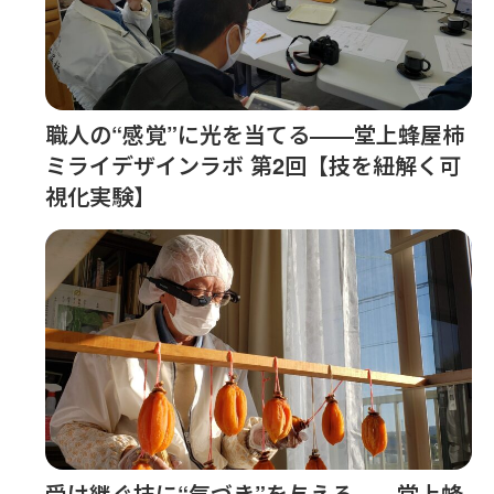
職人の“感覚”に光を当てる――堂上蜂屋柿
ミライデザインラボ 第2回【技を紐解く可
視化実験】
受け継ぐ技に“気づき”を与える――堂上蜂