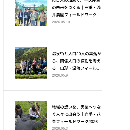
の未来をつくる｜三重・浅
井農園フィールドワーク20
26
2026.05.10
温泉街と人口20人の集落か
ら、関係人口の役割を考え
る｜山形・温海フィールド
ワーク2026
2026.05.9
地域の想いを、実装へつな
ぐ人々に出会う｜岩手・花
巻フィールドワーク2026
2026.05.3