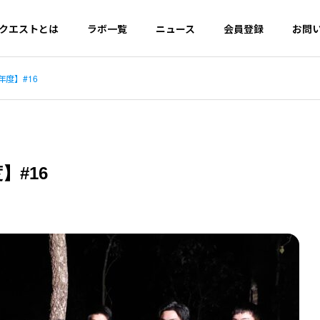
クエストとは
ラボ一覧
ニュース
会員登録
お問
度】#16
PHILOSOPHY
について
ミライクエストの理念
】#16
Certificate Usage
証明書活用ガイド