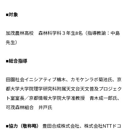
■対象
加茂農林高校 森林科学科３年生8名（指導教諭：中島
先生）
■総合指導
田園社会イニシアティブ楢木、カモケンラボ菊池氏、京
都大学大学院理学研究科附属天文台天文普及プロジェク
ト室室長／京都情報大学院大学准教授 青木成一郎氏、
可茂森林組合 井戸氏
■協力（敬称略）
豊田合成株式会社、株式会社NTTドコ