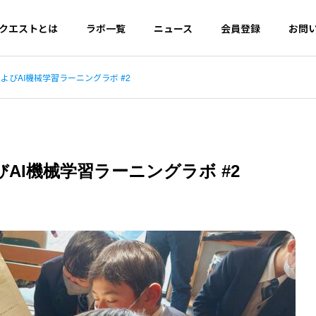
クエストとは
ラボ一覧
ニュース
会員登録
お問
びAI機械学習ラーニングラボ #2
PHILOSOPHY
について
ミライクエストの理念
AI機械学習ラーニングラボ #2
Certificate Usage
証明書活用ガイド