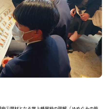
AI基礎講座①題材となる堂上蜂屋柿の理解（JAめぐみの笹