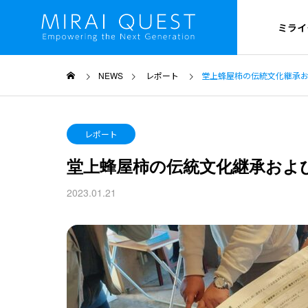
ミライ
NEWS
レポート
堂上蜂屋柿の伝統文化継承およ
OUTLINE
レポート
ミライクエスト
堂上蜂屋柿の伝統文化継承および
PROJECT
2023.01.21
プロジェクト概要
HISTORY
沿革