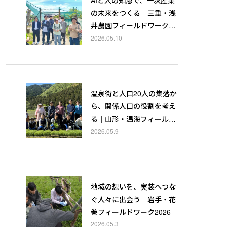
の未来をつくる｜三重・浅
井農園フィールドワーク20
26
2026.05.10
温泉街と人口20人の集落か
ら、関係人口の役割を考え
る｜山形・温海フィールド
ワーク2026
2026.05.9
地域の想いを、実装へつな
ぐ人々に出会う｜岩手・花
巻フィールドワーク2026
2026.05.3