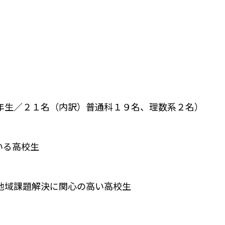
年生／２１名（内訳）普通科１９名、理数系２名）
いる高校生
地域課題解決に関心の高い高校生