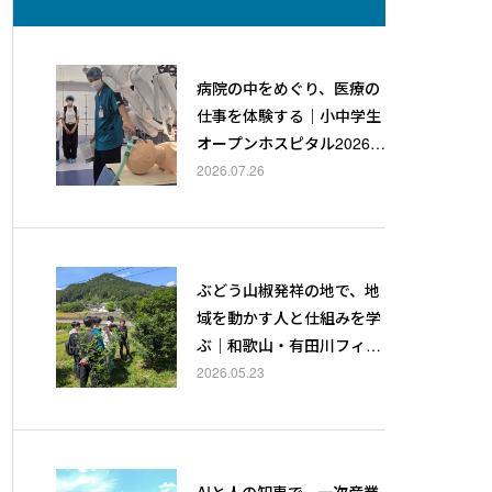
病院の中をめぐり、医療の
仕事を体験する｜小中学生
オープンホスピタル2026サ
マースペシャル
2026.07.26
ぶどう山椒発祥の地で、地
域を動かす人と仕組みを学
ぶ｜和歌山・有田川フィー
ルドワーク2026
2026.05.23
AIと人の知恵で、一次産業