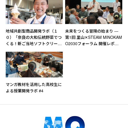
地域共創型商品開発ラボ（１
未来をつくる冒険の始まり ―
０）「奈良の大和伝統野菜でつ
第1回 里山✕STEAM MINOKAM
くる！新ご当地ソフトクリーム
O2030フォーラム 開催レポー
プロジェクト」
ト（2019/09/30）
マンガ教材を活用した高校生に
よる授業開発ラボ #4