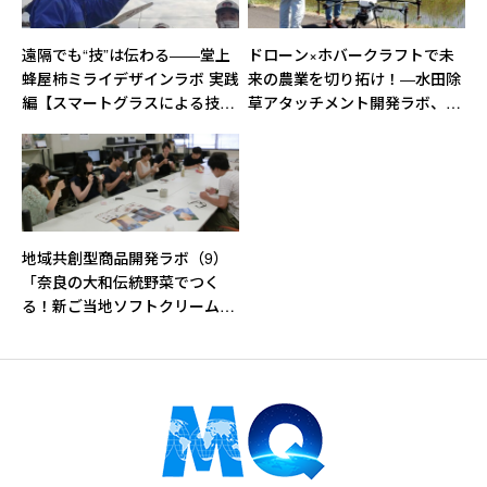
遠隔でも“技”は伝わる――堂上
ドローン×ホバークラフトで未
蜂屋柿ミライデザインラボ 実践
来の農業を切り拓け！―水田除
編【スマートグラスによる技術
草アタッチメント開発ラボ、始
指導会】
動！
地域共創型商品開発ラボ（9）
「奈良の大和伝統野菜でつく
る！新ご当地ソフトクリームプ
ロジェクト」