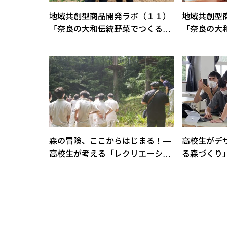
地域共創型商品開発ラボ（１１）
地域共創型
「奈良の大和伝統野菜でつくる！
「奈良の大
新ご当地ソフトクリームプロジェ
新ご当地ソ
クト」
クト」
森の冒険、ここからはじまる！―
高校生がデ
高校生が考える「レクリエーショ
る森づくり」
ンの森づくり」第1章【豊田合成
線”をスマ
の森・現地観察】