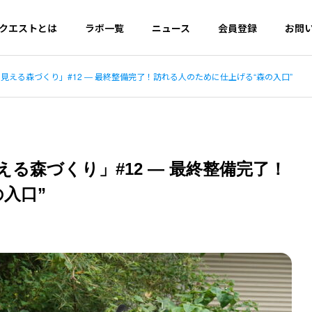
クエストとは
ラボ一覧
ニュース
会員登録
お問
える森づくり」#12 ― 最終整備完了！訪れる人のために仕上げる“森の入口”
PHILOSOPHY
について
ミライクエストの理念
る森づくり」#12 ― 最終整備完了！
入口”
Certificate Usage
証明書活用ガイド