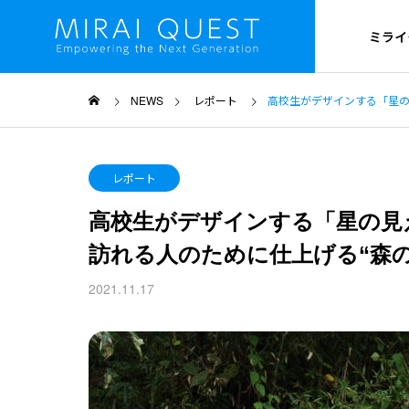
ミライ
NEWS
レポート
高校生がデザインする「星の見
OUTLINE
レポート
ミライクエスト
高校生がデザインする「星の見え
PROJECT
訪れる人のために仕上げる“森の
プロジェクト概要
2021.11.17
HISTORY
沿革