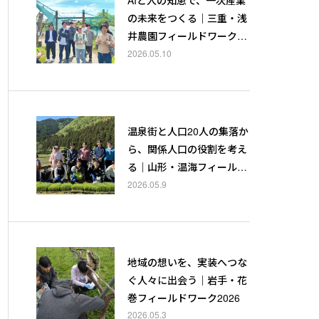
の未来をつくる｜三重・浅
井農園フィールドワーク20
26
2026.05.10
温泉街と人口20人の集落か
ら、関係人口の役割を考え
る｜山形・温海フィールド
ワーク2026
2026.05.9
地域の想いを、実装へつな
ぐ人々に出会う｜岩手・花
巻フィールドワーク2026
2026.05.3