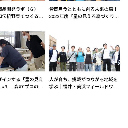
商品開発ラボ（６）
皆既月食とともに創る未来の森！
和伝統野菜でつくる！
2022年度「星の見える森づくりラ
フトクリームプロジェ
ボ」【ダイジェスト】
ザインする「星の見え
人が育ち、挑戦がつながる地域を
#3 ― 森の“プロの目
学ぶ｜福井・美浜フィールドワー
ートグラスで追体験！
ク2026