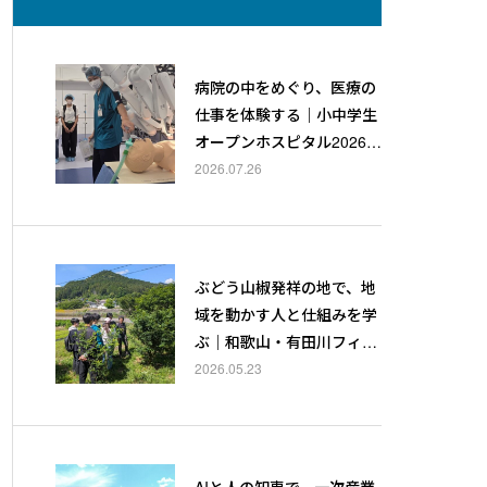
病院の中をめぐり、医療の
仕事を体験する｜小中学生
オープンホスピタル2026サ
マースペシャル
2026.07.26
ぶどう山椒発祥の地で、地
域を動かす人と仕組みを学
ぶ｜和歌山・有田川フィー
ルドワーク2026
2026.05.23
AIと人の知恵で、一次産業