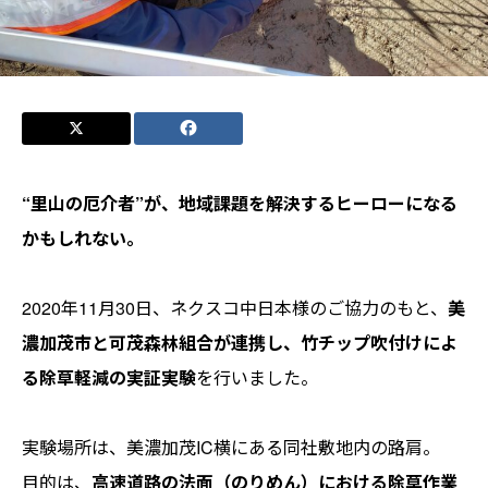
“里山の厄介者”が、地域課題を解決するヒーローになる
かもしれない。
2020年11月30日、ネクスコ中日本様のご協力のもと、
美
濃加茂市と可茂森林組合が連携し、竹チップ吹付けによ
る除草軽減の実証実験
を行いました。
実験場所は、美濃加茂IC横にある同社敷地内の路肩。
目的は、
高速道路の法面（のりめん）における除草作業