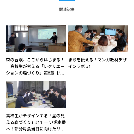
関連記事
森の冒険、ここからはじまる！
まちを伝える！マンガ教材デザ
―高校生が考える「レクリエー
インラボ #1
ションの森づくり」第8章【“描
く”から“カタチにする”へ――ア
ウトプット第1弾】
高校生がデザインする「星の見
える森づくり」#11 ― いざ本番
へ！部分月食当日に向けたリハ